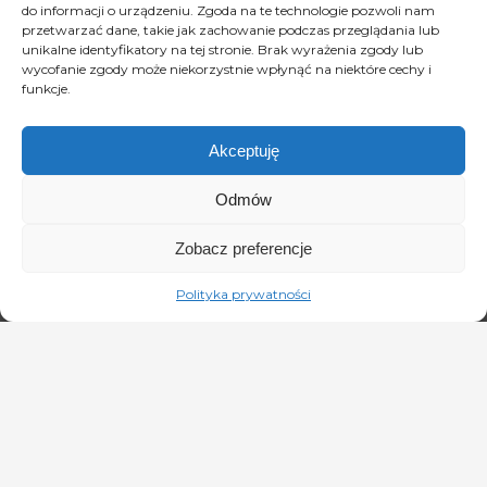
do informacji o urządzeniu. Zgoda na te technologie pozwoli nam
ROBERT JANOWSKI
przetwarzać dane, takie jak zachowanie podczas przeglądania lub
Koncerty, Recitale
unikalne identyfikatory na tej stronie. Brak wyrażenia zgody lub
Prowadzenie Imprez
wycofanie zgody może niekorzystnie wpłynąć na niektóre cechy i
funkcje.
tel: +48 884 880 010
janowski@list.pl
Akceptuję
Odmów
Zobacz preferencje
Polityka prywatności
MPM - My Personal Management
MONIKA JANOWSKA
PR, Reklama, Media, Teatr, Film,
Telewizja, Radio, Marketing i Reklama