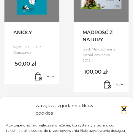
ANIOŁY
MĄDROŚĆ Z
NATURY
wyd. I MTJ 2011r.
wyd. Mind&Dream
Warszawa
Mchał Zawadka
2012r.
50,00
zł
100,00
zł
zarządzaj zgodami plików
cookies
MPM - My Personal Management
Aby zapewnić jak najlepsze wrażenia, korzystamy z technologii,
takich jak pliki cookie, do przechowywania i/lub uzyskiwania dostępu