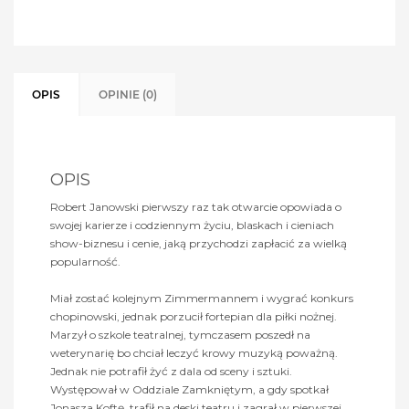
OPIS
OPINIE (0)
OPIS
Robert Janowski pierwszy raz tak otwarcie opowiada o
swojej karierze i codziennym życiu, blaskach i cieniach
show-biznesu i cenie, jaką przychodzi zapłacić za wielką
popularność.
Miał zostać kolejnym Zimmermannem i wygrać konkurs
chopinowski, jednak porzucił fortepian dla piłki nożnej.
Marzył o szkole teatralnej, tymczasem poszedł na
weterynarię bo chciał leczyć krowy muzyką poważną.
Jednak nie potrafił żyć z dala od sceny i sztuki.
Występował w Oddziale Zamkniętym, a gdy spotkał
Jonasza Koftę, trafił na deski teatru i zagrał w pierwszej