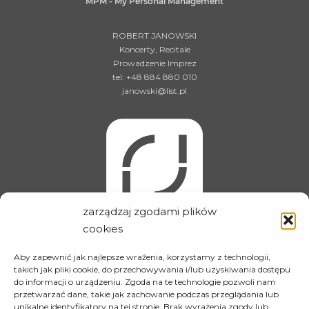
MPM - My Personal Management
ROBERT JANOWSKI
Koncerty, Recitale
Prowadzenie Imprez
tel: +48 884 880 010
janowski@list.pl
zarządzaj zgodami plików
cookies
MPM - My Personal Management
Aby zapewnić jak najlepsze wrażenia, korzystamy z technologii,
takich jak pliki cookie, do przechowywania i/lub uzyskiwania dostępu
do informacji o urządzeniu. Zgoda na te technologie pozwoli nam
MONIKA JANOWSKA
przetwarzać dane, takie jak zachowanie podczas przeglądania lub
PR, Reklama, Media, Teatr, Film,
unikalne identyfikatory na tej stronie. Brak wyrażenia zgody lub