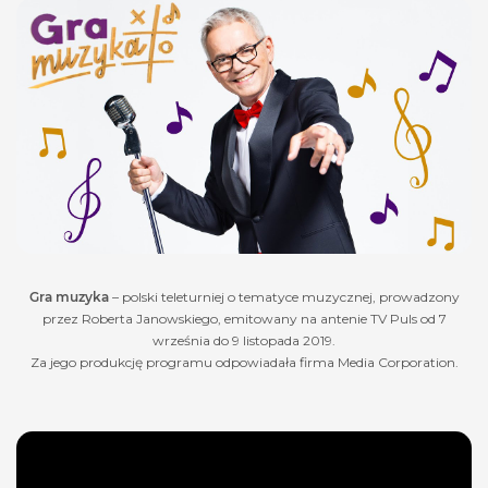
Gra muzyka
– polski teleturniej o tematyce muzycznej, prowadzony
przez Roberta Janowskiego, emitowany na antenie TV Puls od 7
września do 9 listopada 2019.
Za jego produkcję programu odpowiadała firma Media Corporation.