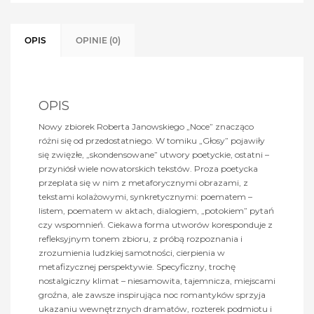
OPIS
OPINIE (0)
OPIS
Nowy zbiorek Roberta Janowskiego „Noce” znacząco
różni się od przedostatniego. W tomiku „Głosy” pojawiły
się zwięzłe, „skondensowane” utwory poetyckie, ostatni –
przyniósł wiele nowatorskich tekstów. Proza poetycka
przeplata się w nim z metaforycznymi obrazami, z
tekstami kolażowymi, synkretycznymi: poematem –
listem, poematem w aktach, dialogiem, „potokiem” pytań
czy wspomnień. Ciekawa forma utworów koresponduje z
refleksyjnym tonem zbioru, z próbą rozpoznania i
zrozumienia ludzkiej samotności, cierpienia w
metafizycznej perspektywie. Specyficzny, trochę
nostalgiczny klimat – niesamowita, tajemnicza, miejscami
groźna, ale zawsze inspirująca noc romantyków sprzyja
ukazaniu wewnętrznych dramatów, rozterek podmiotu i