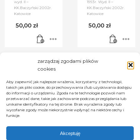
wyd. II –
1993r. Wyd. II –
KK.Baczyński 2002r.
KK.Baczyński 2002r.
Katowice
Katowice
50,00
zł
50,00
zł
zarządzaj zgodami plików
cookies
MPM - My Personal Management
Aby zapewnić jak najlepsze wrażenia, korzystamy z technologii,
takich jak pliki cookie, do przechowywania i/lub uzyskiwania dostępu
do informacji o urządzeniu. Zgoda na te technologie pozwoli nam
ROBERT JANOWSKI
przetwarzać dane, takie jak zachowanie podczas przeglądania lub
Koncerty, Recitale
unikalne identyfikatory na tej stronie. Brak wyrażenia zgody lub
Prowadzenie Imprez
wycofanie zgody może niekorzystnie wpłynąć na niektóre cechy i
funkcje.
tel: +48 884 880 010
janowski@list.pl
Akceptuję