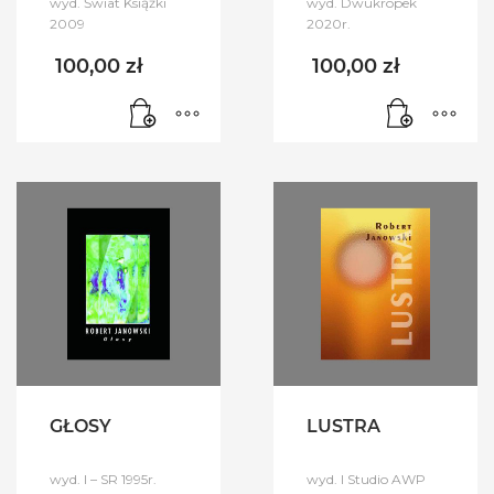
wyd. Świat Książki
wyd. Dwukropek
2009
2020r.
100,00
zł
100,00
zł
GŁOSY
LUSTRA
wyd. I – SR 1995r.
wyd. I Studio AWP