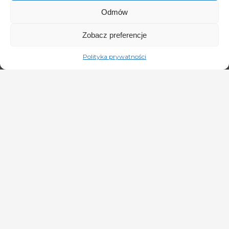
Odmów
Zobacz preferencje
Polityka prywatności
MPM - My Personal Management
MONIKA JANOWSKA
PR, Reklama, Media, Teatr, Film,
Telewizja, Radio, Marketing i Reklama
tel: +48 603 767 448
janowska@list.pl