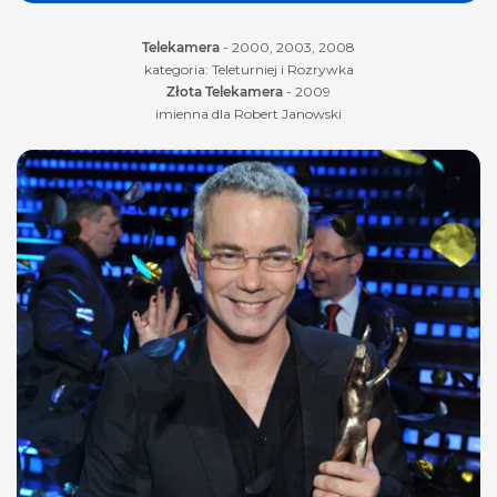
Telekamera
- 2000, 2003, 2008
kategoria: Teleturniej
i
Rozrywka
Złota Telekamera
- 2009
imienna dla Robert Janowski