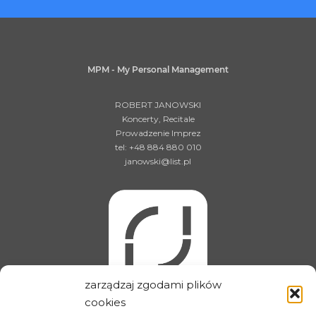
MPM - My Personal Management
ROBERT JANOWSKI
Koncerty, Recitale
Prowadzenie Imprez
tel: +48 884 880 010
janowski@list.pl
zarządzaj zgodami plików
cookies